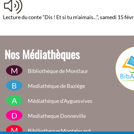
Lecture du conte "Dis ! Et si tu m'aimais...", samedi 15 f
Nos Médiathèques
M
Bibliothèque de Montlaur
B
Mediathèque de Baziège
A
Médiathèque d'Ayguesvives
D
Mediatheque Donneville
M
Bibiliotheque Montgiscard