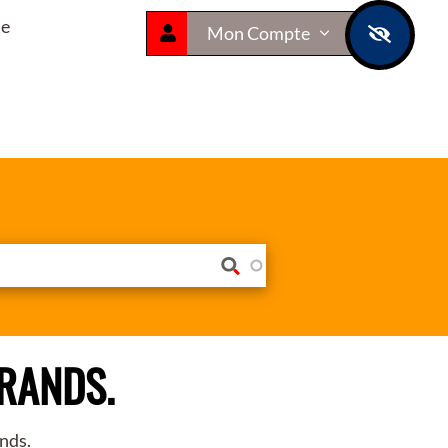
ue
Mon Compte
GRANDS.
ands.