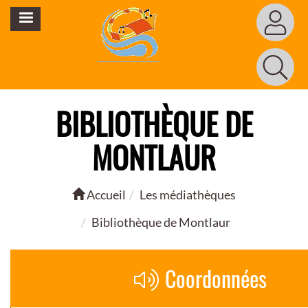
Aller
MENU
au
contenu
principal
BIBLIOTHÈQUE DE
MONTLAUR
Accueil
Les médiathèques
Bibliothèque de Montlaur
Coordonnées