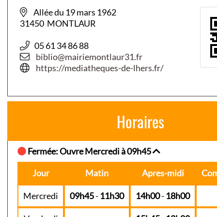
Allée du 19 mars 1962
31450 MONTLAUR
05 61 34 86 88
biblio@mairiemontlaur31.fr
https://mediatheques-de-lhers.fr/
Horaires
Fermée: Ouvre Mercredi à 09h45
Jour
Matin
Apres-midi
Com
Mercredi
09h45
-
11h30
14h00
-
18h00