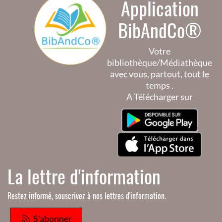
Application
BibAndCo®
Votre
bibliothèque/Médiathèque
avec vous, partout, tout le
temps .
A Télécharger sur
La lettre d'information
Restez informé, souscrivez à nos lettres d'information.
S'abonner