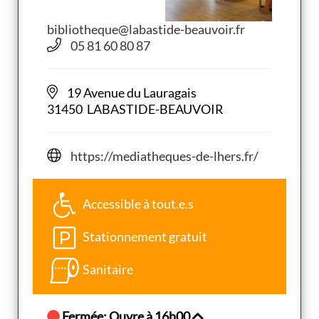
bibliotheque@labastide-beauvoir.fr
05 81 60 80 87
19 Avenue du Lauragais
31450 LABASTIDE-BEAUVOIR
https://mediatheques-de-lhers.fr/
Accessible à tout.e.s
Stationnement gratuit
Sanitaire
Fermée: Ouvre à 16h00