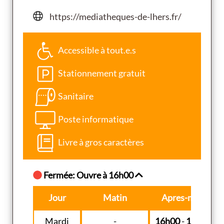
https://mediatheques-de-lhers.fr/
Accessible à tout.e.s
Stationnement gratuit
Sanitaire
Poste informatique
Livre à gros caractères
Fermée: Ouvre à 16h00
Jour
Matin
Apres-midi
Mardi
-
16h00
-
18h00