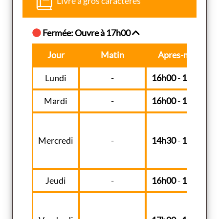
Livre à gros caractères
Fermée: Ouvre à 17h00
Jour
Matin
Apres-midi
Lundi
-
16h00
-
18h30
Mardi
-
16h00
-
18h30
Mercredi
-
14h30
-
18h30
Jeudi
-
16h00
-
18h30