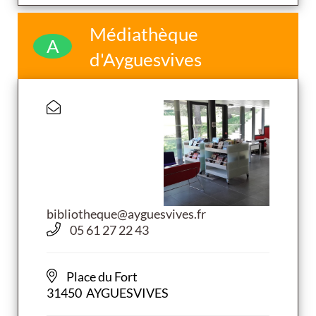
Médiathèque
A
d'Ayguesvives
bibliotheque@ayguesvives.fr
05 61 27 22 43
Place du Fort
31450 AYGUESVIVES