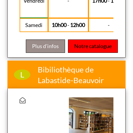
Vendredi
-
17h00
-
18h30
Samedi
10h00
-
12h00
-
Plus d'infos
Notre catalogue
Bibiliothèque de
L
Labastide-Beauvoir