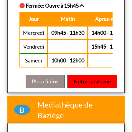
Fermée: Ouvre à 15h45
Jour
Matin
Apres-midi
Mercredi
09h45
-
11h30
14h00
-
18h00
Vendredi
-
15h45
-
18h00
Samedi
10h00
-
12h00
-
Plus d'infos
Notre catalogue
Mediathèque de
B
Baziège