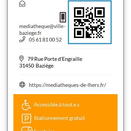
mediatheque@ville-
baziege.fr
05 61 81 00 52
79 Rue Porte d'Engraille
31450 Baziège
https://mediatheques-de-lhers.fr/
Accessible à tout.e.s
Stationnement gratuit