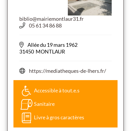
biblio@mairiemontlaur31.fr
05 61 34 86 88
Allée du 19 mars 1962
31450 MONTLAUR
https://mediatheques-de-lhers.fr/
Accessible à tout.e.s
Sanitaire
Livre à gros caractères