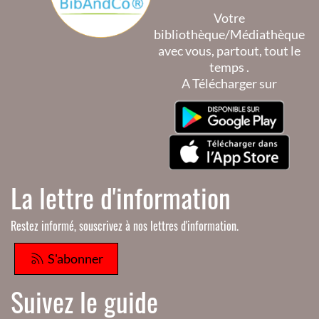
Votre
bibliothèque/Médiathèque
avec vous, partout, tout le
temps .
A Télécharger sur
La lettre d'information
Restez informé, souscrivez à nos lettres d'information.
S'abonner
Suivez le guide