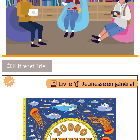
Filtrer et Trier
new
Livre
Jeunesse en général
20000 jeux sous les mers
DOCUMENTAIRE
JEUNESSE
Aleksandra ARTYMOWSKA
Deux coqs d'or ( Vanves -
2018 )
Résumé: