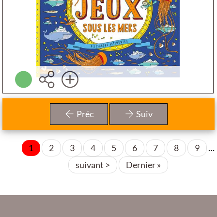
Plus d'infos
Préc
Suiv
Page
1
Page
2
Page
3
Page
4
Page
5
Page
6
Page
7
Page
8
Page
9
…
Pagination
courante
Page
suivant >
Dernière
Dernier »
suivante
page