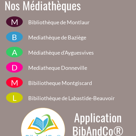
Nos Médiathèques
M
Bibliothèque de Montlaur
B
Mediathèque de Baziège
A
Médiathèque d'Ayguesvives
D
Mediatheque Donneville
M
Bibiliotheque Montgiscard
L
Bibiliothèque de Labastide-Beauvoir
Application
BibAndCo®